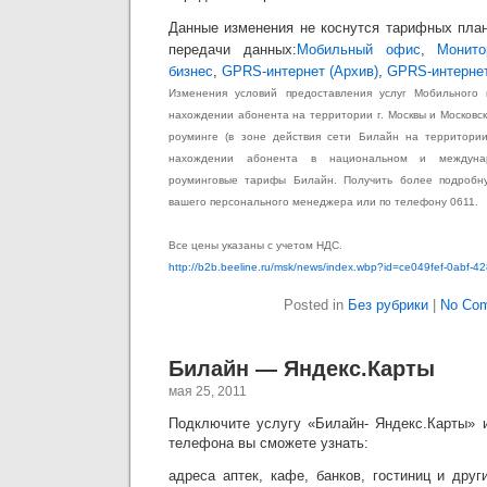
Данные изменения не коснутся тарифных пла
передачи данных:
Мобильный офис
,
Монито
бизнес
,
GPRS-интернет (Архив)
,
GPRS-интерне
Изменения условий предоставления услуг Мобильного 
нахождении абонента на территории г. Москвы и Московск
роуминге (в зоне действия сети Билайн на территори
нахождении абонента в национальном и междуна
роуминговые тарифы Билайн. Получить более подроб
вашего персонального менеджера или по телефону 0611.
Все цены указаны с учетом НДС.
http://b2b.beeline.ru/msk/news/index.wbp?id=ce049fef-0abf-4
Posted in
Без рубрики
|
No Co
Билайн — Яндекс.Карты
мая 25, 2011
Подключите услугу «Билайн- Яндекс.Карты» 
телефона вы сможете узнать:
адреса аптек, кафе, банков, гостиниц и дру