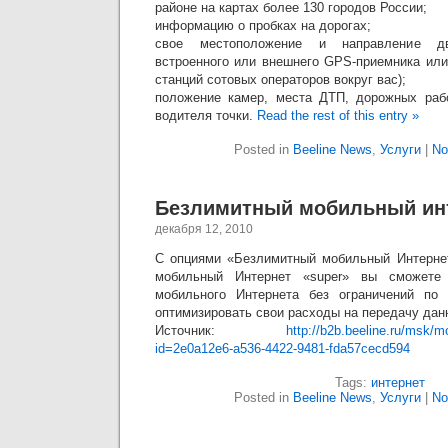
районе на картах более 130 городов России;
информацию о пробках на дорогах;
свое местоположение и направление д
встроенного или внешнего GPS-приемника или
станций сотовых операторов вокруг вас);
положение камер, места ДТП, дорожных раб
водителя точки.
Read the rest of this entry »
Posted in
Beeline News
,
Услуги
|
No
Безлимитный мобильный ин
декабря 12, 2010
С опциями «Безлимитный мобильный Интернет
мобильный Интернет «super» вы сможете 
мобильного Интернета без ограничений п
оптимизировать свои расходы на передачу дан
Источник:
http://b2b.beeline.ru/msk/m
id=2e0a12e6-a536-4422-9481-fda57cecd594
Tags:
интернет
Posted in
Beeline News
,
Услуги
|
No