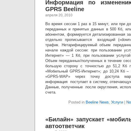
Информация по изменени
GPRS Beeline
апреля 20, 2010
Во время сессии 1 раз в 15 минут, или при 
переданных и принятых данных в 500 Кб, ил
абонентом, формируется детализированная за
отдельно прописывается входящий («down
трафик. Нетарифицируемый объем переданн
начале каждой сессии: при пользовании ус
Интернет» — 1 Кб, при пользовании услуг
Объем переданных/полученных в течение сесс
большую сторону с точностью до 51,2 Кб п
«Мобильный GPRS-Интернет»; до 10,24 Кб – 
«GPRS-WAP» через точку доступа wap.b
информация поступает в систему, отвечающую
Данные, полученные после округления, испол
счета.
Posted in
Beeline News
,
Услуги
|
No
«Билайн» запускает «мобил
автоответчик